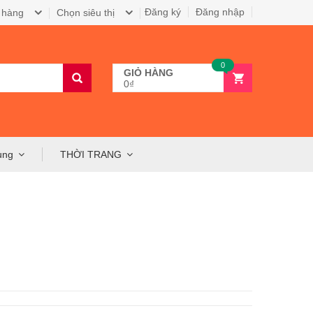
Đăng ký
Đăng nhập
 hàng
Chọn siêu thị
0
GIỎ HÀNG
0₫
ụng
THỜI TRANG