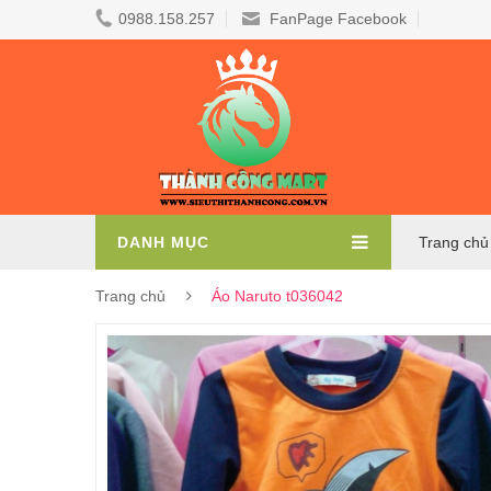
0988.158.257
FanPage Facebook
DANH MỤC
Trang chủ
Trang chủ
Áo Naruto t036042