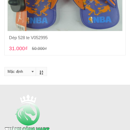
Dép 528 te V052995
Cho vào giỏ hàng
31.000₫
50.000₫