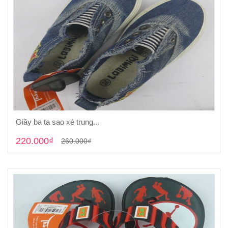
Giầy ba ta sao xé trung...
Cho vào giỏ hàng
220.000₫
260.000₫