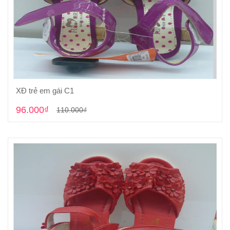
XĐ trẻ em gái C1
Cho vào giỏ hàng
96.000₫
110.000₫