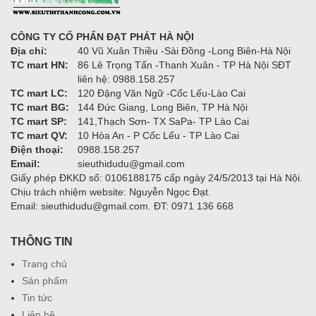
CÔNG TY CỔ PHẨN ĐẠT PHÁT HÀ NỘI
Địa chỉ:
40 Vũ Xuân Thiều -Sài Đồng -Long Biên-Hà Nội
TC mart HN:
86 Lê Trọng Tấn -Thanh Xuân - TP Hà Nội SĐT
liên hệ: 0988.158.257
TC mart LC:
120 Đặng Văn Ngữ -Cốc Lếu-Lào Cai
TC mart BG:
144 Đức Giang, Long Biên, TP Hà Nội
TC mart SP:
141,Thạch Sơn- TX SaPa- TP Lào Cai
TC mart QV:
10 Hòa An - P Cốc Lếu - TP Lào Cai
Điện thoại:
0988.158.257
Email:
sieuthidudu@gmail.com
Giấy phép ĐKKD số: 0106188175 cấp ngày 24/5/2013 tại Hà Nội.
Chịu trách nhiệm website: Nguyễn Ngọc Đạt.
Email: sieuthidudu@gmail.com. ĐT: 0971 136 668
THÔNG TIN
Trang chủ
Sản phẩm
Tin tức
Liên hệ