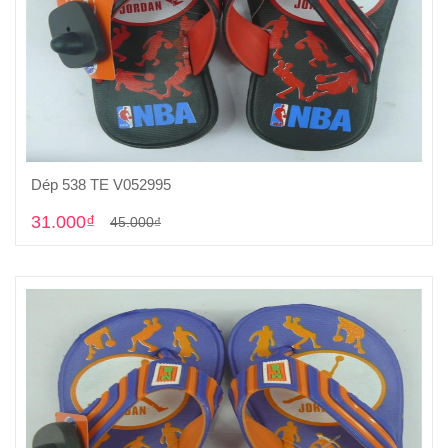
Dép 538 TE V052995
Cho vào giỏ hàng
31.000₫
45.000₫