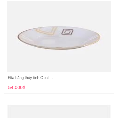
Đĩa bằng thủy tinh Opal ...
Cho vào giỏ hàng
54.000₫