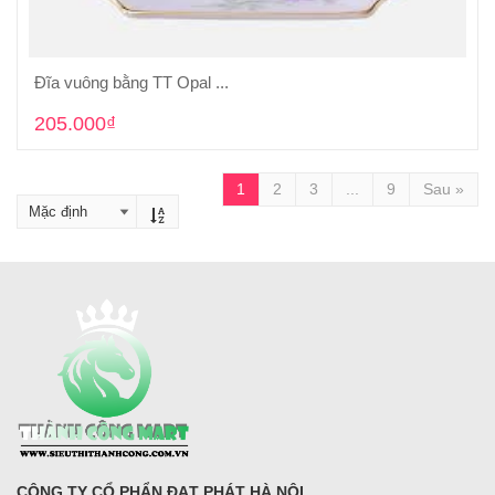
Đĩa vuông bằng TT Opal ...
Cho vào giỏ hàng
205.000₫
1
2
3
...
9
Sau »
CÔNG TY CỔ PHẨN ĐẠT PHÁT HÀ NỘI