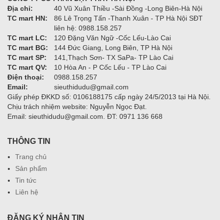
Địa chỉ:
40 Vũ Xuân Thiều -Sài Đồng -Long Biên-Hà Nội
TC mart HN:
86 Lê Trọng Tấn -Thanh Xuân - TP Hà Nội SĐT
liên hệ: 0988.158.257
TC mart LC:
120 Đặng Văn Ngữ -Cốc Lếu-Lào Cai
TC mart BG:
144 Đức Giang, Long Biên, TP Hà Nội
TC mart SP:
141,Thạch Sơn- TX SaPa- TP Lào Cai
TC mart QV:
10 Hòa An - P Cốc Lếu - TP Lào Cai
Điện thoại:
0988.158.257
Email:
sieuthidudu@gmail.com
Giấy phép ĐKKD số: 0106188175 cấp ngày 24/5/2013 tại Hà Nội.
Chịu trách nhiệm website: Nguyễn Ngọc Đạt.
Email: sieuthidudu@gmail.com. ĐT: 0971 136 668
THÔNG TIN
Trang chủ
Sản phẩm
Tin tức
Liên hệ
ĐĂNG KÝ NHẬN TIN