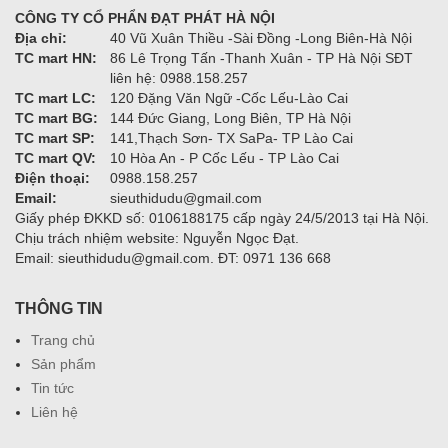
CÔNG TY CỔ PHẨN ĐẠT PHÁT HÀ NỘI
Địa chỉ:
40 Vũ Xuân Thiều -Sài Đồng -Long Biên-Hà Nội
TC mart HN:
86 Lê Trọng Tấn -Thanh Xuân - TP Hà Nội SĐT
liên hệ: 0988.158.257
TC mart LC:
120 Đặng Văn Ngữ -Cốc Lếu-Lào Cai
TC mart BG:
144 Đức Giang, Long Biên, TP Hà Nội
TC mart SP:
141,Thạch Sơn- TX SaPa- TP Lào Cai
TC mart QV:
10 Hòa An - P Cốc Lếu - TP Lào Cai
Điện thoại:
0988.158.257
Email:
sieuthidudu@gmail.com
Giấy phép ĐKKD số: 0106188175 cấp ngày 24/5/2013 tại Hà Nội.
Chịu trách nhiệm website: Nguyễn Ngọc Đạt.
Email: sieuthidudu@gmail.com. ĐT: 0971 136 668
THÔNG TIN
Trang chủ
Sản phẩm
Tin tức
Liên hệ