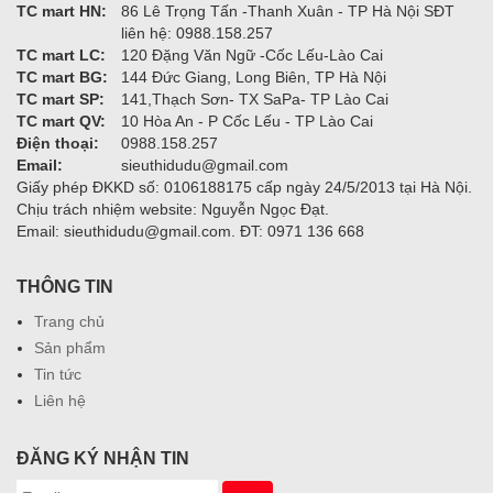
TC mart HN:
86 Lê Trọng Tấn -Thanh Xuân - TP Hà Nội SĐT
liên hệ: 0988.158.257
TC mart LC:
120 Đặng Văn Ngữ -Cốc Lếu-Lào Cai
TC mart BG:
144 Đức Giang, Long Biên, TP Hà Nội
TC mart SP:
141,Thạch Sơn- TX SaPa- TP Lào Cai
TC mart QV:
10 Hòa An - P Cốc Lếu - TP Lào Cai
Điện thoại:
0988.158.257
Email:
sieuthidudu@gmail.com
Giấy phép ĐKKD số: 0106188175 cấp ngày 24/5/2013 tại Hà Nội.
Chịu trách nhiệm website: Nguyễn Ngọc Đạt.
Email: sieuthidudu@gmail.com. ĐT: 0971 136 668
THÔNG TIN
Trang chủ
Sản phẩm
Tin tức
Liên hệ
ĐĂNG KÝ NHẬN TIN