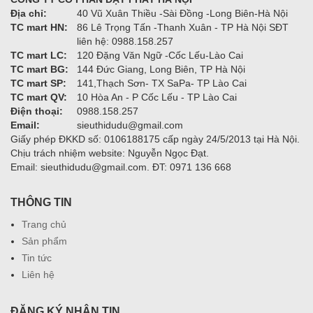
Địa chỉ:
40 Vũ Xuân Thiều -Sài Đồng -Long Biên-Hà Nội
TC mart HN:
86 Lê Trọng Tấn -Thanh Xuân - TP Hà Nội SĐT
liên hệ: 0988.158.257
TC mart LC:
120 Đặng Văn Ngữ -Cốc Lếu-Lào Cai
TC mart BG:
144 Đức Giang, Long Biên, TP Hà Nội
TC mart SP:
141,Thạch Sơn- TX SaPa- TP Lào Cai
TC mart QV:
10 Hòa An - P Cốc Lếu - TP Lào Cai
Điện thoại:
0988.158.257
Email:
sieuthidudu@gmail.com
Giấy phép ĐKKD số: 0106188175 cấp ngày 24/5/2013 tại Hà Nội.
Chịu trách nhiệm website: Nguyễn Ngọc Đạt.
Email: sieuthidudu@gmail.com. ĐT: 0971 136 668
THÔNG TIN
Trang chủ
Sản phẩm
Tin tức
Liên hệ
ĐĂNG KÝ NHẬN TIN