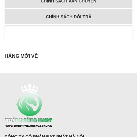
CHÍNH SÁCH VẬN CHUYỂN
CHÍNH SÁCH ĐỔI TRẢ
HÀNG MỚI VỀ
CÔNG TY CỔ PHẨN ĐẠT PHÁT HÀ NỘI