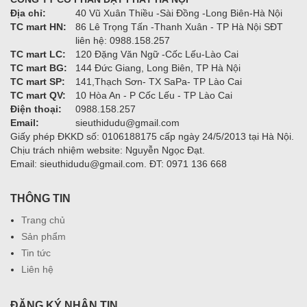
Địa chỉ:
40 Vũ Xuân Thiều -Sài Đồng -Long Biên-Hà Nội
TC mart HN:
86 Lê Trọng Tấn -Thanh Xuân - TP Hà Nội SĐT
liên hệ: 0988.158.257
TC mart LC:
120 Đặng Văn Ngữ -Cốc Lếu-Lào Cai
TC mart BG:
144 Đức Giang, Long Biên, TP Hà Nội
TC mart SP:
141,Thạch Sơn- TX SaPa- TP Lào Cai
TC mart QV:
10 Hòa An - P Cốc Lếu - TP Lào Cai
Điện thoại:
0988.158.257
Email:
sieuthidudu@gmail.com
Giấy phép ĐKKD số: 0106188175 cấp ngày 24/5/2013 tại Hà Nội.
Chịu trách nhiệm website: Nguyễn Ngọc Đạt.
Email: sieuthidudu@gmail.com. ĐT: 0971 136 668
THÔNG TIN
Trang chủ
Sản phẩm
Tin tức
Liên hệ
ĐĂNG KÝ NHẬN TIN