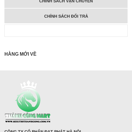
CHÍNH SÁCH VẬN CHUYỂN
CHÍNH SÁCH ĐỔI TRẢ
HÀNG MỚI VỀ
CÔNG TY CỔ PHẨN ĐẠT PHÁT HÀ NỘI