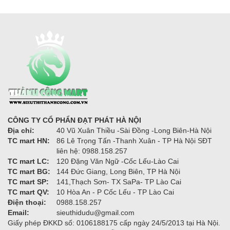
CÔNG TY CỔ PHẨN ĐẠT PHÁT HÀ NỘI
Địa chỉ:
40 Vũ Xuân Thiều -Sài Đồng -Long Biên-Hà Nội
TC mart HN:
86 Lê Trọng Tấn -Thanh Xuân - TP Hà Nội SĐT
liên hệ: 0988.158.257
TC mart LC:
120 Đặng Văn Ngữ -Cốc Lếu-Lào Cai
TC mart BG:
144 Đức Giang, Long Biên, TP Hà Nội
TC mart SP:
141,Thạch Sơn- TX SaPa- TP Lào Cai
TC mart QV:
10 Hòa An - P Cốc Lếu - TP Lào Cai
Điện thoại:
0988.158.257
Email:
sieuthidudu@gmail.com
Giấy phép ĐKKD số: 0106188175 cấp ngày 24/5/2013 tại Hà Nội.