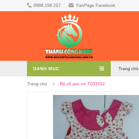
0988.158.257
FanPage Facebook
DANH MỤC
Trang chủ
Trang chủ
Bộ cổ sen nơ T033702