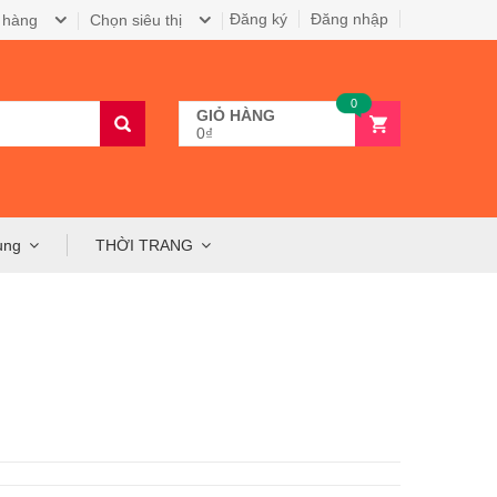
Đăng ký
Đăng nhập
 hàng
Chọn siêu thị
0
GIỎ HÀNG
0₫
ụng
THỜI TRANG