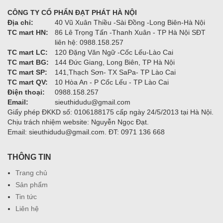
CÔNG TY CỔ PHẨN ĐẠT PHÁT HÀ NỘI
Địa chỉ:
40 Vũ Xuân Thiều -Sài Đồng -Long Biên-Hà Nội
TC mart HN:
86 Lê Trọng Tấn -Thanh Xuân - TP Hà Nội SĐT
liên hệ: 0988.158.257
TC mart LC:
120 Đặng Văn Ngữ -Cốc Lếu-Lào Cai
TC mart BG:
144 Đức Giang, Long Biên, TP Hà Nội
TC mart SP:
141,Thạch Sơn- TX SaPa- TP Lào Cai
TC mart QV:
10 Hòa An - P Cốc Lếu - TP Lào Cai
Điện thoại:
0988.158.257
Email:
sieuthidudu@gmail.com
Giấy phép ĐKKD số: 0106188175 cấp ngày 24/5/2013 tại Hà Nội.
Chịu trách nhiệm website: Nguyễn Ngọc Đạt.
Email: sieuthidudu@gmail.com. ĐT: 0971 136 668
THÔNG TIN
Trang chủ
Sản phẩm
Tin tức
Liên hệ