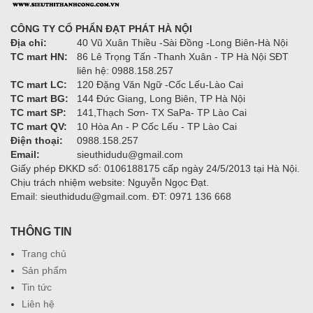
CÔNG TY CỔ PHẨN ĐẠT PHÁT HÀ NỘI
Địa chỉ:
40 Vũ Xuân Thiều -Sài Đồng -Long Biên-Hà Nội
TC mart HN:
86 Lê Trọng Tấn -Thanh Xuân - TP Hà Nội SĐT
liên hệ: 0988.158.257
TC mart LC:
120 Đặng Văn Ngữ -Cốc Lếu-Lào Cai
TC mart BG:
144 Đức Giang, Long Biên, TP Hà Nội
TC mart SP:
141,Thạch Sơn- TX SaPa- TP Lào Cai
TC mart QV:
10 Hòa An - P Cốc Lếu - TP Lào Cai
Điện thoại:
0988.158.257
Email:
sieuthidudu@gmail.com
Giấy phép ĐKKD số: 0106188175 cấp ngày 24/5/2013 tại Hà Nội.
Chịu trách nhiệm website: Nguyễn Ngọc Đạt.
Email: sieuthidudu@gmail.com. ĐT: 0971 136 668
THÔNG TIN
Trang chủ
Sản phẩm
Tin tức
Liên hệ