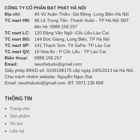
CÔNG TY CỔ PHẨN ĐẠT PHÁT HÀ NỘI
Địa chỉ:
40 Vũ Xuân Thiều -Sài Đồng -Long Biên-Hà Nội
TC mart HN:
86 Lê Trọng Tấn -Thanh Xuân - TP Hà Nội SĐT
liên hệ: 0988.158.257
TC mart LC:
120 Đặng Văn Ngữ -Cốc Lếu-Lào Cai
TC mart BG:
144 Đức Giang, Long Biên, TP Hà Nội
TC mart SP:
141,Thạch Sơn- TX SaPa- TP Lào Cai
TC mart QV:
10 Hòa An - P Cốc Lếu - TP Lào Cai
Điện thoại:
0988.158.257
Email:
sieuthidudu@gmail.com
Giấy phép ĐKKD số: 0106188175 cấp ngày 24/5/2013 tại Hà Nội.
Chịu trách nhiệm website: Nguyễn Ngọc Đạt.
Email: sieuthidudu@gmail.com. ĐT: 0971 136 668
THÔNG TIN
Trang chủ
Sản phẩm
Tin tức
Liên hệ