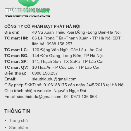
CÔNG TY CỔ PHẨN ĐẠT PHÁT HÀ NỘI
Địa chỉ:
40 Vũ Xuân Thiều -Sài Đồng -Long Biên-Hà Nội
TC mart HN:
86 Lê Trọng Tấn -Thanh Xuân - TP Hà Nội SĐT
liên hệ: 0988.158.257
TC mart LC:
120 Đặng Văn Ngữ -Cốc Lếu-Lào Cai
TC mart BG:
144 Đức Giang, Long Biên, TP Hà Nội
TC mart SP:
141,Thạch Sơn- TX SaPa- TP Lào Cai
TC mart QV:
10 Hòa An - P Cốc Lếu - TP Lào Cai
Điện thoại:
0988.158.257
Email:
sieuthidudu@gmail.com
Giấy phép ĐKKD số: 0106188175 cấp ngày 24/5/2013 tại Hà Nội.
Chịu trách nhiệm website: Nguyễn Ngọc Đạt.
Email: sieuthidudu@gmail.com. ĐT: 0971 136 668
THÔNG TIN
Trang chủ
Sản phẩm