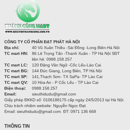
CÔNG TY CỔ PHẨN ĐẠT PHÁT HÀ NỘI
Địa chỉ:
40 Vũ Xuân Thiều -Sài Đồng -Long Biên-Hà Nội
TC mart HN:
86 Lê Trọng Tấn -Thanh Xuân - TP Hà Nội SĐT
liên hệ: 0988.158.257
TC mart LC:
120 Đặng Văn Ngữ -Cốc Lếu-Lào Cai
TC mart BG:
144 Đức Giang, Long Biên, TP Hà Nội
TC mart SP:
141,Thạch Sơn- TX SaPa- TP Lào Cai
TC mart QV:
10 Hòa An - P Cốc Lếu - TP Lào Cai
Điện thoại:
0988.158.257
Email:
sieuthidudu@gmail.com
Giấy phép ĐKKD số: 0106188175 cấp ngày 24/5/2013 tại Hà Nội.
Chịu trách nhiệm website: Nguyễn Ngọc Đạt.
Email: sieuthidudu@gmail.com. ĐT: 0971 136 668
THÔNG TIN