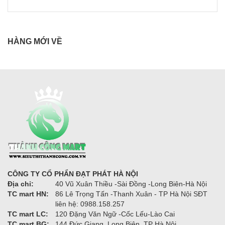
HÀNG MỚI VỀ
CÔNG TY CỔ PHẨN ĐẠT PHÁT HÀ NỘI
Địa chỉ:
40 Vũ Xuân Thiều -Sài Đồng -Long Biên-Hà Nội
TC mart HN:
86 Lê Trọng Tấn -Thanh Xuân - TP Hà Nội SĐT
liên hệ: 0988.158.257
TC mart LC:
120 Đặng Văn Ngữ -Cốc Lếu-Lào Cai
TC mart BG:
144 Đức Giang, Long Biên, TP Hà Nội