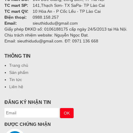
TC mart SP:
141,Thạch Sơn- TX SaPa- TP Lào Cai
TC mart QV:
10 Hòa An - P Cốc Lếu - TP Lào Cai
Điện thoại:
0988.158.257
Email:
sieuthidudu@gmail.com
Giấy phép ĐKKD số: 0106188175 cấp ngày 24/5/2013 tại Hà Nội.
Chịu trách nhiệm website: Nguyễn Ngọc Đạt.
Email: sieuthidudu@gmail.com. ĐT: 0971 136 668
THÔNG TIN
Trang chủ
Sản phẩm
Tin tức
Liên hệ
ĐĂNG KÝ NHẬN TIN
ĐƯỢC CHỨNG NHẬN