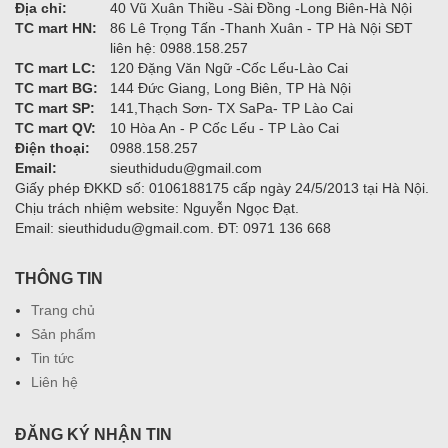
Địa chỉ:
40 Vũ Xuân Thiều -Sài Đồng -Long Biên-Hà Nội
TC mart HN:
86 Lê Trọng Tấn -Thanh Xuân - TP Hà Nội SĐT
liên hệ: 0988.158.257
TC mart LC:
120 Đặng Văn Ngữ -Cốc Lếu-Lào Cai
TC mart BG:
144 Đức Giang, Long Biên, TP Hà Nội
TC mart SP:
141,Thạch Sơn- TX SaPa- TP Lào Cai
TC mart QV:
10 Hòa An - P Cốc Lếu - TP Lào Cai
Điện thoại:
0988.158.257
Email:
sieuthidudu@gmail.com
Giấy phép ĐKKD số: 0106188175 cấp ngày 24/5/2013 tại Hà Nội.
Chịu trách nhiệm website: Nguyễn Ngọc Đạt.
Email: sieuthidudu@gmail.com. ĐT: 0971 136 668
THÔNG TIN
Trang chủ
Sản phẩm
Tin tức
Liên hệ
ĐĂNG KÝ NHẬN TIN