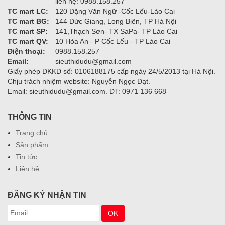
liên hệ: 0988.158.257
TC mart LC:
120 Đặng Văn Ngữ -Cốc Lếu-Lào Cai
TC mart BG:
144 Đức Giang, Long Biên, TP Hà Nội
TC mart SP:
141,Thạch Sơn- TX SaPa- TP Lào Cai
TC mart QV:
10 Hòa An - P Cốc Lếu - TP Lào Cai
Điện thoại:
0988.158.257
Email:
sieuthidudu@gmail.com
Giấy phép ĐKKD số: 0106188175 cấp ngày 24/5/2013 tại Hà Nội.
Chịu trách nhiệm website: Nguyễn Ngọc Đạt.
Email: sieuthidudu@gmail.com. ĐT: 0971 136 668
THÔNG TIN
Trang chủ
Sản phẩm
Tin tức
Liên hệ
ĐĂNG KÝ NHẬN TIN