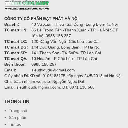
CÔNG TY CỔ PHẨN ĐẠT PHÁT HÀ NỘI
Địa chỉ:
40 Vũ Xuân Thiều -Sài Đồng -Long Biên-Hà Nội
TC mart HN:
86 Lê Trọng Tấn -Thanh Xuân - TP Hà Nội SĐT
liên hệ: 0988.158.257
TC mart LC:
120 Đặng Văn Ngữ -Cốc Lếu-Lào Cai
TC mart BG:
144 Đức Giang, Long Biên, TP Hà Nội
TC mart SP:
141,Thạch Sơn- TX SaPa- TP Lào Cai
TC mart QV:
10 Hòa An - P Cốc Lếu - TP Lào Cai
Điện thoại:
0988.158.257
Email:
sieuthidudu@gmail.com
Giấy phép ĐKKD số: 0106188175 cấp ngày 24/5/2013 tại Hà Nội.
Chịu trách nhiệm website: Nguyễn Ngọc Đạt.
Email: sieuthidudu@gmail.com. ĐT: 0971 136 668
THÔNG TIN
Trang chủ
Sản phẩm
Tin tức