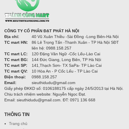
CÔNG TY CỔ PHẨN ĐẠT PHÁT HÀ NỘI
Địa chỉ:
40 Vũ Xuân Thiều -Sài Đồng -Long Biên-Hà Nội
TC mart HN:
86 Lê Trọng Tấn -Thanh Xuân - TP Hà Nội SĐT
liên hệ: 0988.158.257
TC mart LC:
120 Đặng Văn Ngữ -Cốc Lếu-Lào Cai
TC mart BG:
144 Đức Giang, Long Biên, TP Hà Nội
TC mart SP:
141,Thạch Sơn- TX SaPa- TP Lào Cai
TC mart QV:
10 Hòa An - P Cốc Lếu - TP Lào Cai
Điện thoại:
0988.158.257
Email:
sieuthidudu@gmail.com
Giấy phép ĐKKD số: 0106188175 cấp ngày 24/5/2013 tại Hà Nội.
Chịu trách nhiệm website: Nguyễn Ngọc Đạt.
Email: sieuthidudu@gmail.com. ĐT: 0971 136 668
THÔNG TIN
Trang chủ