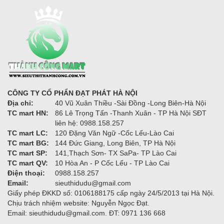
CÔNG TY CỔ PHẨN ĐẠT PHÁT HÀ NỘI
Địa chỉ:
40 Vũ Xuân Thiều -Sài Đồng -Long Biên-Hà Nội
TC mart HN:
86 Lê Trọng Tấn -Thanh Xuân - TP Hà Nội SĐT
liên hệ: 0988.158.257
TC mart LC:
120 Đặng Văn Ngữ -Cốc Lếu-Lào Cai
TC mart BG:
144 Đức Giang, Long Biên, TP Hà Nội
TC mart SP:
141,Thạch Sơn- TX SaPa- TP Lào Cai
TC mart QV:
10 Hòa An - P Cốc Lếu - TP Lào Cai
Điện thoại:
0988.158.257
Email:
sieuthidudu@gmail.com
Giấy phép ĐKKD số: 0106188175 cấp ngày 24/5/2013 tại Hà Nội.
Chịu trách nhiệm website: Nguyễn Ngọc Đạt.
Email: sieuthidudu@gmail.com. ĐT: 0971 136 668