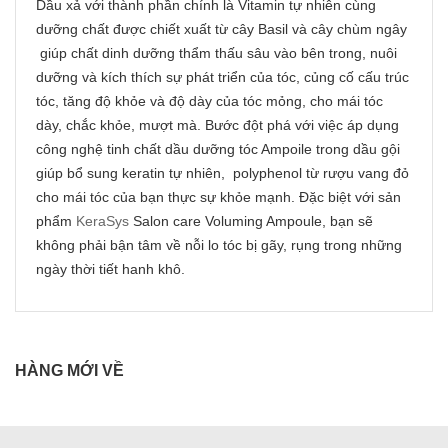
Dầu xả với thành phần chính là Vitamin tự nhiên cùng
dưỡng chất được chiết xuất từ cây Basil và cây chùm ngây
giúp chất dinh dưỡng thẩm thấu sâu vào bên trong, nuôi
dưỡng và kích thích sự phát triển của tóc, củng cố cấu trúc
tóc, tăng độ khỏe và độ dày của tóc mỏng, cho mái tóc
dày, chắc khỏe, mượt mà. Bước đột phá với việc áp dụng
công nghệ tinh chất dầu dưỡng tóc Ampoile trong dầu gội
giúp bổ sung keratin tự nhiên, polyphenol từ rượu vang đỏ
cho mái tóc của bạn thực sự khỏe mạnh. Đặc biệt với sản
phẩm
KeraSys
Salon care Voluming Ampoule, bạn sẽ
không phải bận tâm về nỗi lo tóc bị gãy, rụng trong những
ngày thời tiết hanh khô.
HÀNG MỚI VỀ