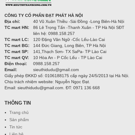
CÔNG TY CỔ PHẨN ĐẠT PHÁT HÀ NỘI
Địa chỉ:
40 Vũ Xuân Thiều -Sài Đồng -Long Biên-Hà Nội
TC mart HN:
86 Lê Trọng Tấn -Thanh Xuân - TP Hà Nội SĐT
liên hệ: 0988.158.257
TC mart LC:
120 Đặng Văn Ngữ -Cốc Lếu-Lào Cai
TC mart BG:
144 Đức Giang, Long Biên, TP Hà Nội
TC mart SP:
141,Thạch Sơn- TX SaPa- TP Lào Cai
TC mart QV:
10 Hòa An - P Cốc Lếu - TP Lào Cai
Điện thoại:
0988.158.257
Email:
sieuthidudu@gmail.com
Giấy phép ĐKKD số: 0106188175 cấp ngày 24/5/2013 tại Hà Nội.
Chịu trách nhiệm website: Nguyễn Ngọc Đạt.
Email: sieuthidudu@gmail.com. ĐT: 0971 136 668
THÔNG TIN
Trang chủ
Sản phẩm
Tin tức
Liên hệ