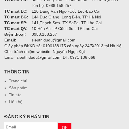
liên hệ: 0988.158.257
TC mart LC:
120 Đặng Văn Ngữ -Cốc Lếu-Lào Cai
TC mart BG:
144 Đức Giang, Long Biên, TP Hà Nội
TC mart SP:
141,Thạch Sơn- TX SaPa- TP Lào Cai
TC mart QV:
10 Hòa An - P Cốc Lếu - TP Lào Cai
Điện thoại:
0988.158.257
Email:
sieuthidudu@gmail.com
Giấy phép ĐKKD số: 0106188175 cấp ngày 24/5/2013 tại Hà Nội.
Chịu trách nhiệm website: Nguyễn Ngọc Đạt.
Email: sieuthidudu@gmail.com. ĐT: 0971 136 668
THÔNG TIN
Trang chủ
Sản phẩm
Tin tức
Liên hệ
ĐĂNG KÝ NHẬN TIN