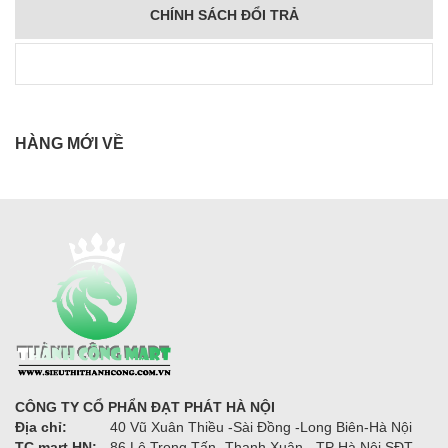
CHÍNH SÁCH ĐỔI TRẢ
HÀNG MỚI VỀ
CÔNG TY CỔ PHẨN ĐẠT PHÁT HÀ NỘI
Địa chỉ:
40 Vũ Xuân Thiều -Sài Đồng -Long Biên-Hà Nội
TC mart HN:
86 Lê Trọng Tấn -Thanh Xuân - TP Hà Nội SĐT