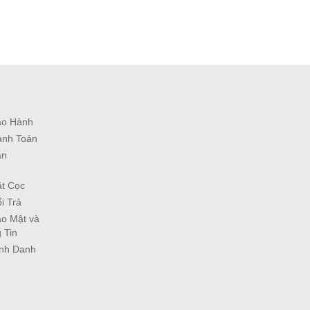
ảo Hành
anh Toán
ận
ặt Cọc
i Trả
o Mật và
 Tin
ịnh Danh