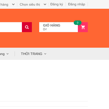
Đăng ký
Đăng nhập
 hàng
Chọn siêu thị
0
GIỎ HÀNG
0₫
ụng
THỜI TRANG