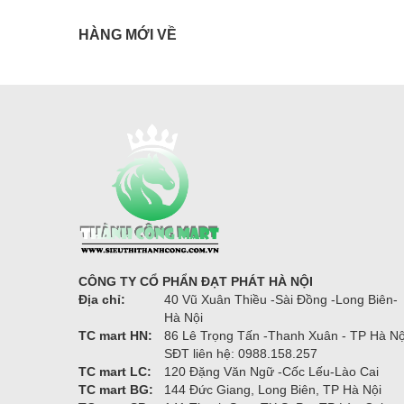
HÀNG MỚI VỀ
CÔNG TY CỔ PHẨN ĐẠT PHÁT HÀ NỘI
Địa chỉ:
40 Vũ Xuân Thiều -Sài Đồng -Long Biên-
Hà Nội
TC mart HN:
86 Lê Trọng Tấn -Thanh Xuân - TP Hà Nộ
SĐT liên hệ: 0988.158.257
TC mart LC:
120 Đặng Văn Ngữ -Cốc Lếu-Lào Cai
TC mart BG:
144 Đức Giang, Long Biên, TP Hà Nội