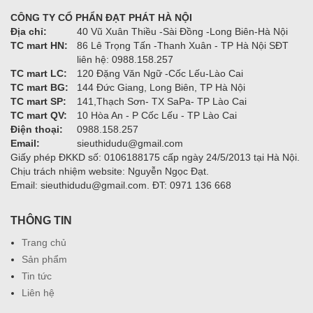
CÔNG TY CỔ PHẨN ĐẠT PHÁT HÀ NỘI
Địa chỉ:
40 Vũ Xuân Thiều -Sài Đồng -Long Biên-Hà Nội
TC mart HN:
86 Lê Trọng Tấn -Thanh Xuân - TP Hà Nội SĐT
liên hệ: 0988.158.257
TC mart LC:
120 Đặng Văn Ngữ -Cốc Lếu-Lào Cai
TC mart BG:
144 Đức Giang, Long Biên, TP Hà Nội
TC mart SP:
141,Thạch Sơn- TX SaPa- TP Lào Cai
TC mart QV:
10 Hòa An - P Cốc Lếu - TP Lào Cai
Điện thoại:
0988.158.257
Email:
sieuthidudu@gmail.com
Giấy phép ĐKKD số: 0106188175 cấp ngày 24/5/2013 tại Hà Nội.
Chịu trách nhiệm website: Nguyễn Ngọc Đạt.
Email: sieuthidudu@gmail.com. ĐT: 0971 136 668
THÔNG TIN
Trang chủ
Sản phẩm
Tin tức
Liên hệ