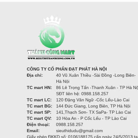
CÔNG TY CỔ PHẨN ĐẠT PHÁT HÀ NỘI
Địa chỉ:
40 Vũ Xuân Thiều -Sài Đồng -Long Biên-
Hà Nội
TC mart HN:
86 Lê Trọng Tấn -Thanh Xuân - TP Hà Nộ
SĐT liên hệ: 0988.158.257
TC mart LC:
120 Đặng Văn Ngữ -Cốc Lếu-Lào Cai
TC mart BG:
144 Đức Giang, Long Biên, TP Hà Nội
TC mart SP:
141,Thạch Sơn- TX SaPa- TP Lào Cai
TC mart QV:
10 Hòa An - P Cốc Lếu - TP Lào Cai
Điện thoại:
0988.158.257
Email:
sieuthidudu@gmail.com
Giấy phép ĐKKD số: 0106188175 cấp ngày 24/5/2013 tạ