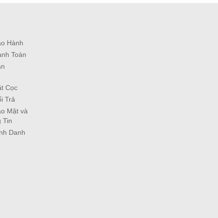
ảo Hành
anh Toán
ận
ặt Cọc
i Trả
o Mật và
 Tin
ịnh Danh