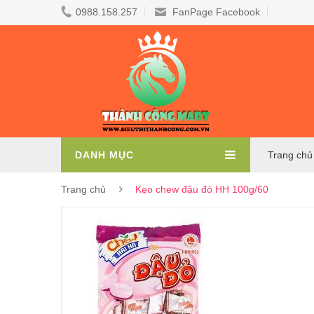
0988.158.257
FanPage Facebook
DANH MỤC
Trang chủ
Trang chủ
Kẹo chew đậu đỏ HH 100g/60