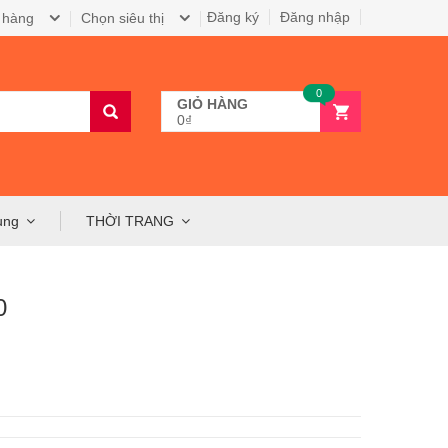
Đăng ký
Đăng nhập
 hàng
Chọn siêu thị
0
GIỎ HÀNG
0₫
ụng
THỜI TRANG
0