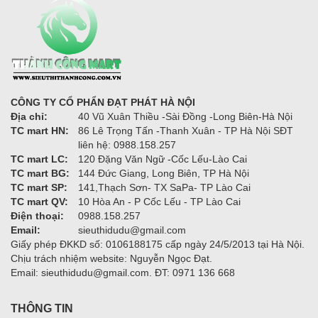
CÔNG TY CỔ PHẨN ĐẠT PHÁT HÀ NỘI
Địa chỉ:
40 Vũ Xuân Thiều -Sài Đồng -Long Biên-Hà Nội
TC mart HN:
86 Lê Trọng Tấn -Thanh Xuân - TP Hà Nội SĐT
liên hệ: 0988.158.257
TC mart LC:
120 Đặng Văn Ngữ -Cốc Lếu-Lào Cai
TC mart BG:
144 Đức Giang, Long Biên, TP Hà Nội
TC mart SP:
141,Thạch Sơn- TX SaPa- TP Lào Cai
TC mart QV:
10 Hòa An - P Cốc Lếu - TP Lào Cai
Điện thoại:
0988.158.257
Email:
sieuthidudu@gmail.com
Giấy phép ĐKKD số: 0106188175 cấp ngày 24/5/2013 tại Hà Nội.
Chịu trách nhiệm website: Nguyễn Ngọc Đạt.
Email: sieuthidudu@gmail.com. ĐT: 0971 136 668
THÔNG TIN