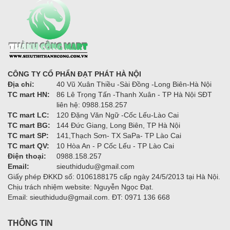
CÔNG TY CỔ PHẨN ĐẠT PHÁT HÀ NỘI
Địa chỉ:
40 Vũ Xuân Thiều -Sài Đồng -Long Biên-Hà Nội
TC mart HN:
86 Lê Trọng Tấn -Thanh Xuân - TP Hà Nội SĐT
liên hệ: 0988.158.257
TC mart LC:
120 Đặng Văn Ngữ -Cốc Lếu-Lào Cai
TC mart BG:
144 Đức Giang, Long Biên, TP Hà Nội
TC mart SP:
141,Thạch Sơn- TX SaPa- TP Lào Cai
TC mart QV:
10 Hòa An - P Cốc Lếu - TP Lào Cai
Điện thoại:
0988.158.257
Email:
sieuthidudu@gmail.com
Giấy phép ĐKKD số: 0106188175 cấp ngày 24/5/2013 tại Hà Nội.
Chịu trách nhiệm website: Nguyễn Ngọc Đạt.
Email: sieuthidudu@gmail.com. ĐT: 0971 136 668
THÔNG TIN