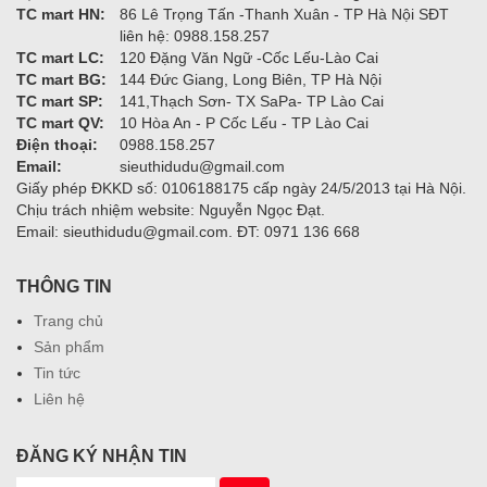
TC mart HN:
86 Lê Trọng Tấn -Thanh Xuân - TP Hà Nội SĐT
liên hệ: 0988.158.257
TC mart LC:
120 Đặng Văn Ngữ -Cốc Lếu-Lào Cai
TC mart BG:
144 Đức Giang, Long Biên, TP Hà Nội
TC mart SP:
141,Thạch Sơn- TX SaPa- TP Lào Cai
TC mart QV:
10 Hòa An - P Cốc Lếu - TP Lào Cai
Điện thoại:
0988.158.257
Email:
sieuthidudu@gmail.com
Giấy phép ĐKKD số: 0106188175 cấp ngày 24/5/2013 tại Hà Nội.
Chịu trách nhiệm website: Nguyễn Ngọc Đạt.
Email: sieuthidudu@gmail.com. ĐT: 0971 136 668
THÔNG TIN
Trang chủ
Sản phẩm
Tin tức
Liên hệ
ĐĂNG KÝ NHẬN TIN