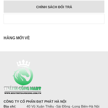
CHÍNH SÁCH ĐỔI TRẢ
HÀNG MỚI VỀ
CÔNG TY CỔ PHẨN ĐẠT PHÁT HÀ NỘI
Địa chỉ:
40 Vũ Xuân Thiều -Sài Đồng -Long Biên-Hà Nội