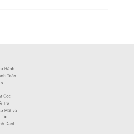
ảo Hành
anh Toán
ận
ặt Cọc
i Trả
o Mật và
 Tin
ịnh Danh