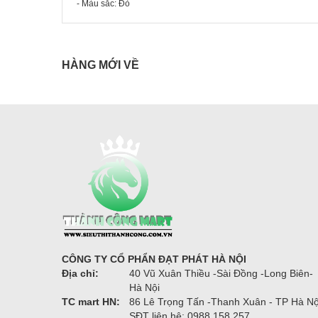
- Màu sắc: Đỏ
HÀNG MỚI VỀ
CÔNG TY CỔ PHẨN ĐẠT PHÁT HÀ NỘI
Địa chỉ:
40 Vũ Xuân Thiều -Sài Đồng -Long Biên-
Hà Nội
TC mart HN:
86 Lê Trọng Tấn -Thanh Xuân - TP Hà Nộ
SĐT liên hệ: 0988.158.257