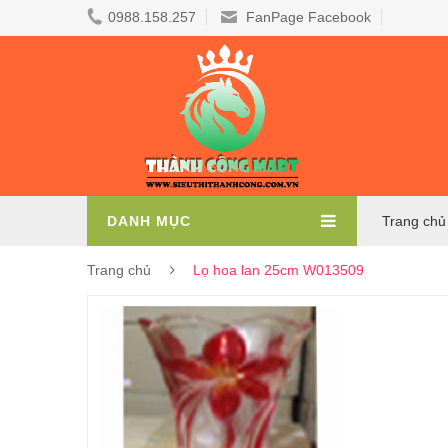
0988.158.257
FanPage Facebook
DANH MỤC
Trang chủ
Trang chủ
Lọ hoa lan 25cm W013509