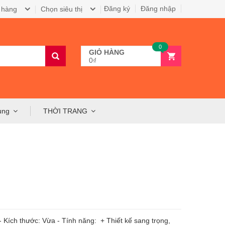
Đăng ký
Đăng nhập
 hàng
Chọn siêu thị
0
GIỎ HÀNG
0₫
ụng
THỜI TRANG
 - Kích thước: Vừa - Tính năng: + Thiết kế sang trọng,