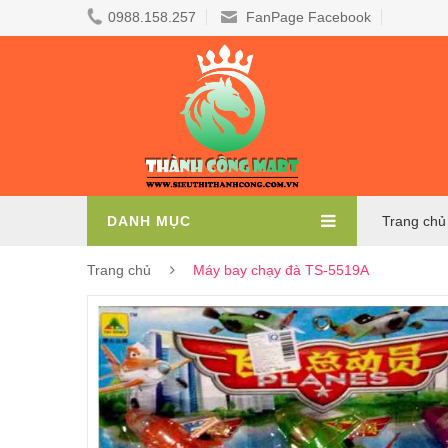
0988.158.257
FanPage Facebook
DANH MỤC
Trang chủ
Trang chủ
Máy bay chạy đà TS-5519A