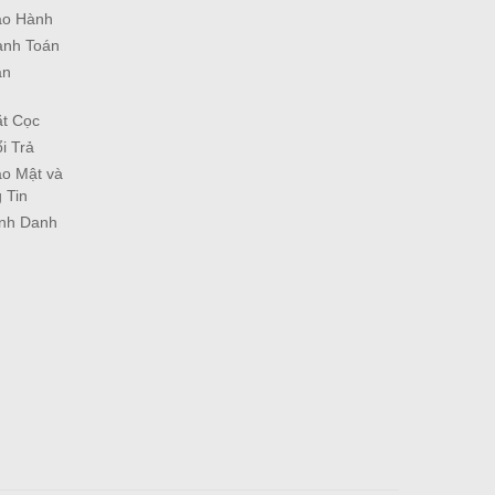
ảo Hành
anh Toán
ận
ặt Cọc
i Trả
o Mật và
 Tin
ịnh Danh