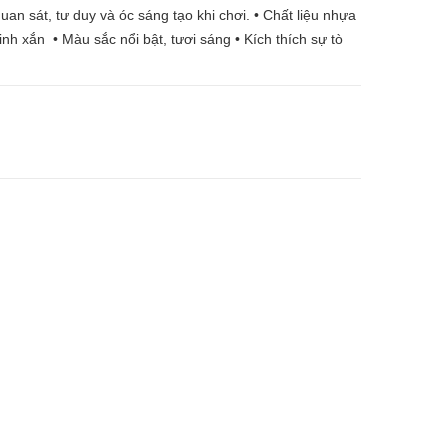
uan sát, tư duy và óc sáng tạo khi chơi. • Chất liệu nhựa
nh xắn • Màu sắc nổi bật, tươi sáng • Kích thích sự tò