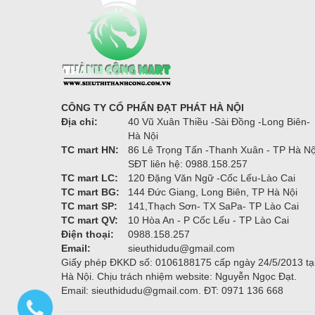
CÔNG TY CỔ PHẨN ĐẠT PHÁT HÀ NỘI
Địa chỉ:
40 Vũ Xuân Thiều -Sài Đồng -Long Biên-
Hà Nội
TC mart HN:
86 Lê Trọng Tấn -Thanh Xuân - TP Hà Nộ
SĐT liên hệ: 0988.158.257
TC mart LC:
120 Đặng Văn Ngữ -Cốc Lếu-Lào Cai
TC mart BG:
144 Đức Giang, Long Biên, TP Hà Nội
TC mart SP:
141,Thạch Sơn- TX SaPa- TP Lào Cai
TC mart QV:
10 Hòa An - P Cốc Lếu - TP Lào Cai
Điện thoại:
0988.158.257
Email:
sieuthidudu@gmail.com
Giấy phép ĐKKD số: 0106188175 cấp ngày 24/5/2013 tạ
Hà Nội. Chịu trách nhiệm website: Nguyễn Ngọc Đạt.
Email: sieuthidudu@gmail.com. ĐT: 0971 136 668