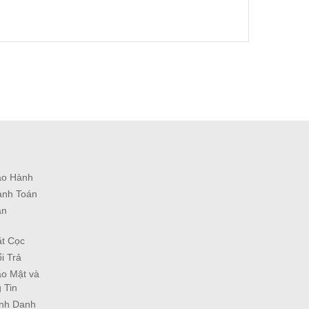
ảo Hành
anh Toán
ận
ặt Cọc
i Trả
o Mật và
 Tin
ịnh Danh