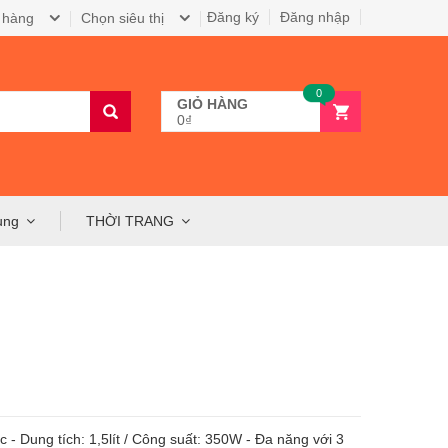
Đăng ký
Đăng nhập
 hàng
Chọn siêu thị
0
GIỎ HÀNG
0₫
ụng
THỜI TRANG
 - Dung tích: 1,5lít / Công suất: 350W - Đa năng với 3