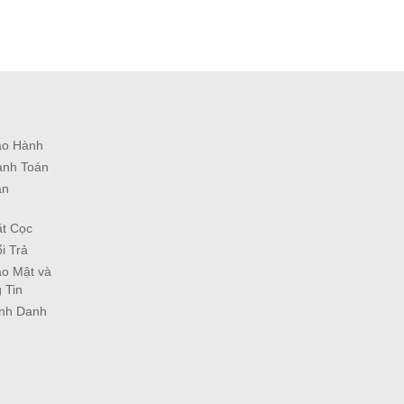
ảo Hành
anh Toán
ận
ặt Cọc
i Trả
o Mật và
 Tin
ịnh Danh