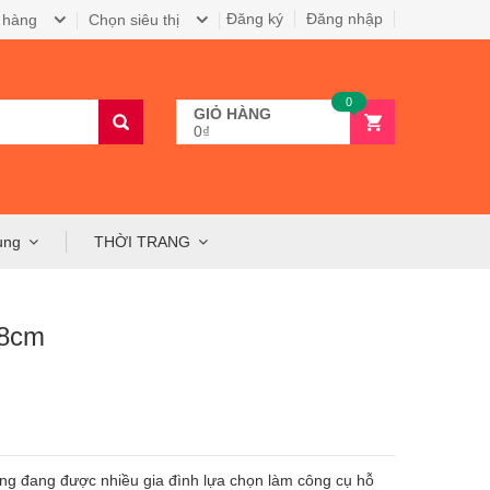
Đăng ký
Đăng nhập
 hàng
Chọn siêu thị
0
GIỎ HÀNG
0₫
ụng
THỜI TRANG
18cm
óng đang được nhiều gia đình lựa chọn làm công cụ hỗ