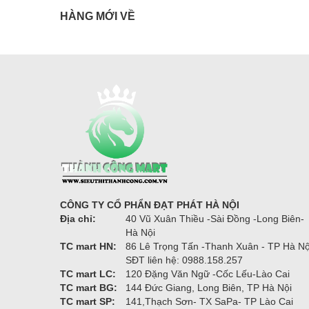
HÀNG MỚI VỀ
CÔNG TY CỔ PHẨN ĐẠT PHÁT HÀ NỘI
Địa chỉ:
40 Vũ Xuân Thiều -Sài Đồng -Long Biên-
Hà Nội
TC mart HN:
86 Lê Trọng Tấn -Thanh Xuân - TP Hà Nộ
SĐT liên hệ: 0988.158.257
TC mart LC:
120 Đặng Văn Ngữ -Cốc Lếu-Lào Cai
TC mart BG:
144 Đức Giang, Long Biên, TP Hà Nội
TC mart SP:
141,Thạch Sơn- TX SaPa- TP Lào Cai