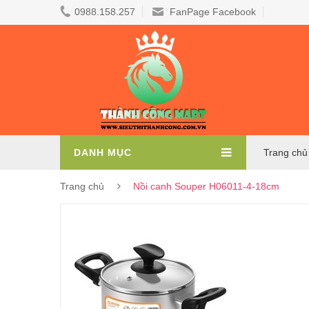
0988.158.257
FanPage Facebook
DANH MỤC
Trang chủ
Trang chủ
Nồi canh Souper H06011-4-18cm