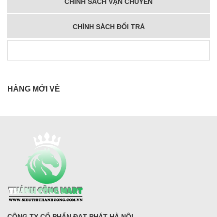
CHÍNH SÁCH VẬN CHUYỂN
CHÍNH SÁCH ĐỔI TRẢ
HÀNG MỚI VỀ
CÔNG TY CỔ PHẨN ĐẠT PHÁT HÀ NỘI