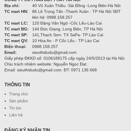
Địa chỉ:
40 Vũ Xuân Thiều -Sài Đồng -Long Biên-Hà Nội
TC mart HN:
86 Lê Trọng Tấn -Thanh Xuân - TP Hà Nội SĐT
liên hệ: 0988.158.257
TC mart LC:
120 Đặng Văn Ngữ -Cốc Lếu-Lào Cai
TC mart BG:
144 Đức Giang, Long Biên, TP Hà Nội
TC mart SP:
141,Thạch Sơn- TX SaPa- TP Lào Cai
TC mart QV:
10 Hòa An - P Cốc Lếu - TP Lào Cai
Điện thoại:
0988.158.257
Email:
sieuthidudu@gmail.com
Giấy phép ĐKKD số: 0106188175 cấp ngày 24/5/2013 tại Hà Nội.
Chịu trách nhiệm website: Nguyễn Ngọc Đạt.
Email: sieuthidudu@gmail.com. ĐT: 0971 136 668
THÔNG TIN
Trang chủ
Sản phẩm
Tin tức
Liên hệ
ĐĂNG KÝ NHẬN TIN