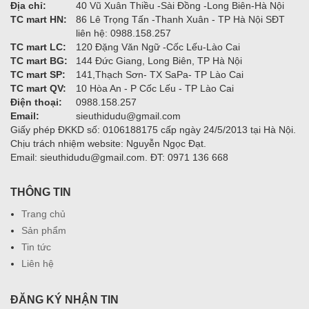
Địa chỉ:
40 Vũ Xuân Thiều -Sài Đồng -Long Biên-Hà Nội
TC mart HN:
86 Lê Trọng Tấn -Thanh Xuân - TP Hà Nội SĐT
liên hệ: 0988.158.257
TC mart LC:
120 Đặng Văn Ngữ -Cốc Lếu-Lào Cai
TC mart BG:
144 Đức Giang, Long Biên, TP Hà Nội
TC mart SP:
141,Thạch Sơn- TX SaPa- TP Lào Cai
TC mart QV:
10 Hòa An - P Cốc Lếu - TP Lào Cai
Điện thoại:
0988.158.257
Email:
sieuthidudu@gmail.com
Giấy phép ĐKKD số: 0106188175 cấp ngày 24/5/2013 tại Hà Nội.
Chịu trách nhiệm website: Nguyễn Ngọc Đạt.
Email: sieuthidudu@gmail.com. ĐT: 0971 136 668
THÔNG TIN
Trang chủ
Sản phẩm
Tin tức
Liên hệ
ĐĂNG KÝ NHẬN TIN