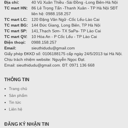
Địa chỉ:
40 Vũ Xuân Thiều -Sài Đồng -Long Biên-Hà Nội
TC mart HN:
86 Lê Trọng Tấn -Thanh Xuân - TP Hà Nội SĐT
liên hệ: 0988.158.257
TC mart LC:
120 Đặng Văn Ngữ -Cốc Lếu-Lào Cai
TC mart BG:
144 Đức Giang, Long Biên, TP Hà Nội
TC mart SP:
141,Thạch Sơn- TX SaPa- TP Lào Cai
TC mart QV:
10 Hòa An - P Cốc Lếu - TP Lào Cai
Điện thoại:
0988.158.257
Email:
sieuthidudu@gmail.com
Giấy phép ĐKKD số: 0106188175 cấp ngày 24/5/2013 tại Hà Nội.
Chịu trách nhiệm website: Nguyễn Ngọc Đạt.
Email: sieuthidudu@gmail.com. ĐT: 0971 136 668
THÔNG TIN
Trang chủ
Sản phẩm
Tin tức
Liên hệ
ĐĂNG KÝ NHẬN TIN