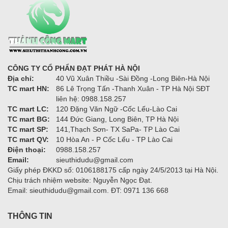
CÔNG TY CỔ PHẨN ĐẠT PHÁT HÀ NỘI
Địa chỉ:
40 Vũ Xuân Thiều -Sài Đồng -Long Biên-Hà Nội
TC mart HN:
86 Lê Trọng Tấn -Thanh Xuân - TP Hà Nội SĐT
liên hệ: 0988.158.257
TC mart LC:
120 Đặng Văn Ngữ -Cốc Lếu-Lào Cai
TC mart BG:
144 Đức Giang, Long Biên, TP Hà Nội
TC mart SP:
141,Thạch Sơn- TX SaPa- TP Lào Cai
TC mart QV:
10 Hòa An - P Cốc Lếu - TP Lào Cai
Điện thoại:
0988.158.257
Email:
sieuthidudu@gmail.com
Giấy phép ĐKKD số: 0106188175 cấp ngày 24/5/2013 tại Hà Nội.
Chịu trách nhiệm website: Nguyễn Ngọc Đạt.
Email: sieuthidudu@gmail.com. ĐT: 0971 136 668
THÔNG TIN