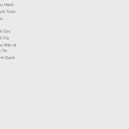
ảo Hành
anh Toán
ận
ặt Cọc
i Trả
o Mật và
 Tin
ịnh Danh