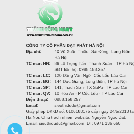
CÔNG TY CỔ PHẨN ĐẠT PHÁT HÀ NỘI
Địa chỉ:
40 Vũ Xuân Thiều -Sài Đồng -Long Biên-
Hà Nội
TC mart HN:
86 Lê Trọng Tấn -Thanh Xuân - TP Hà Nộ
SĐT liên hệ: 0988.158.257
TC mart LC:
120 Đặng Văn Ngữ -Cốc Lếu-Lào Cai
TC mart BG:
144 Đức Giang, Long Biên, TP Hà Nội
TC mart SP:
141,Thạch Sơn- TX SaPa- TP Lào Cai
TC mart QV:
10 Hòa An - P Cốc Lếu - TP Lào Cai
Điện thoại:
0988.158.257
Email:
sieuthidudu@gmail.com
Giấy phép ĐKKD số: 0106188175 cấp ngày 24/5/2013 tạ
Hà Nội. Chịu trách nhiệm website: Nguyễn Ngọc Đạt.
Email: sieuthidudu@gmail.com. ĐT: 0971 136 668