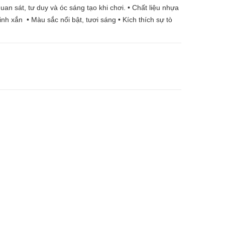
uan sát, tư duy và óc sáng tạo khi chơi. • Chất liệu nhựa
nh xắn • Màu sắc nổi bật, tươi sáng • Kích thích sự tò