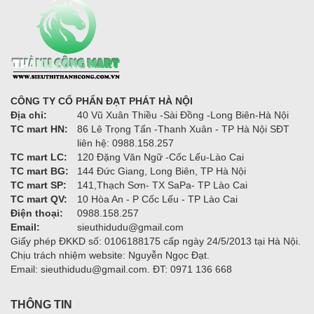
CÔNG TY CỔ PHẨN ĐẠT PHÁT HÀ NỘI
Địa chỉ:
40 Vũ Xuân Thiều -Sài Đồng -Long Biên-Hà Nội
TC mart HN:
86 Lê Trọng Tấn -Thanh Xuân - TP Hà Nội SĐT
liên hệ: 0988.158.257
TC mart LC:
120 Đặng Văn Ngữ -Cốc Lếu-Lào Cai
TC mart BG:
144 Đức Giang, Long Biên, TP Hà Nội
TC mart SP:
141,Thạch Sơn- TX SaPa- TP Lào Cai
TC mart QV:
10 Hòa An - P Cốc Lếu - TP Lào Cai
Điện thoại:
0988.158.257
Email:
sieuthidudu@gmail.com
Giấy phép ĐKKD số: 0106188175 cấp ngày 24/5/2013 tại Hà Nội.
Chịu trách nhiệm website: Nguyễn Ngọc Đạt.
Email: sieuthidudu@gmail.com. ĐT: 0971 136 668
THÔNG TIN