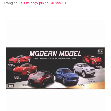
Trang chủ
Ôtô chạy pin có ĐK 999-61