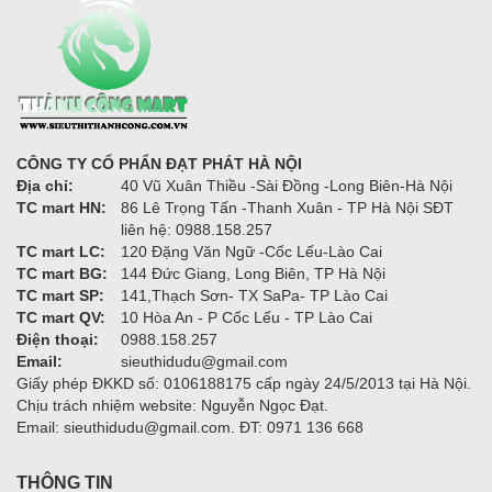
CÔNG TY CỔ PHẨN ĐẠT PHÁT HÀ NỘI
Địa chỉ:
40 Vũ Xuân Thiều -Sài Đồng -Long Biên-Hà Nội
TC mart HN:
86 Lê Trọng Tấn -Thanh Xuân - TP Hà Nội SĐT
liên hệ: 0988.158.257
TC mart LC:
120 Đặng Văn Ngữ -Cốc Lếu-Lào Cai
TC mart BG:
144 Đức Giang, Long Biên, TP Hà Nội
TC mart SP:
141,Thạch Sơn- TX SaPa- TP Lào Cai
TC mart QV:
10 Hòa An - P Cốc Lếu - TP Lào Cai
Điện thoại:
0988.158.257
Email:
sieuthidudu@gmail.com
Giấy phép ĐKKD số: 0106188175 cấp ngày 24/5/2013 tại Hà Nội.
Chịu trách nhiệm website: Nguyễn Ngọc Đạt.
Email: sieuthidudu@gmail.com. ĐT: 0971 136 668
THÔNG TIN