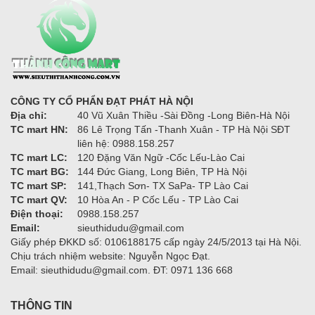
CÔNG TY CỔ PHẨN ĐẠT PHÁT HÀ NỘI
Địa chỉ:
40 Vũ Xuân Thiều -Sài Đồng -Long Biên-Hà Nội
TC mart HN:
86 Lê Trọng Tấn -Thanh Xuân - TP Hà Nội SĐT
liên hệ: 0988.158.257
TC mart LC:
120 Đặng Văn Ngữ -Cốc Lếu-Lào Cai
TC mart BG:
144 Đức Giang, Long Biên, TP Hà Nội
TC mart SP:
141,Thạch Sơn- TX SaPa- TP Lào Cai
TC mart QV:
10 Hòa An - P Cốc Lếu - TP Lào Cai
Điện thoại:
0988.158.257
Email:
sieuthidudu@gmail.com
Giấy phép ĐKKD số: 0106188175 cấp ngày 24/5/2013 tại Hà Nội.
Chịu trách nhiệm website: Nguyễn Ngọc Đạt.
Email: sieuthidudu@gmail.com. ĐT: 0971 136 668
THÔNG TIN