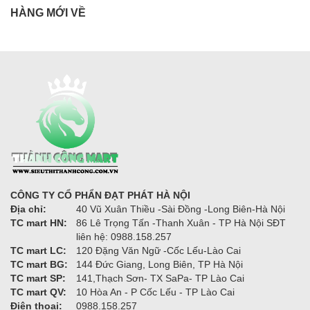
HÀNG MỚI VỀ
CÔNG TY CỔ PHẨN ĐẠT PHÁT HÀ NỘI
Địa chỉ:
40 Vũ Xuân Thiều -Sài Đồng -Long Biên-Hà Nội
TC mart HN:
86 Lê Trọng Tấn -Thanh Xuân - TP Hà Nội SĐT
liên hệ: 0988.158.257
TC mart LC:
120 Đặng Văn Ngữ -Cốc Lếu-Lào Cai
TC mart BG:
144 Đức Giang, Long Biên, TP Hà Nội
TC mart SP:
141,Thạch Sơn- TX SaPa- TP Lào Cai
TC mart QV:
10 Hòa An - P Cốc Lếu - TP Lào Cai
Điện thoại:
0988.158.257