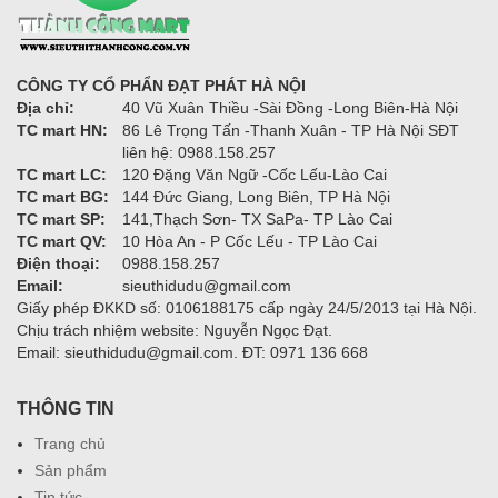
CÔNG TY CỔ PHẨN ĐẠT PHÁT HÀ NỘI
Địa chỉ:
40 Vũ Xuân Thiều -Sài Đồng -Long Biên-Hà Nội
TC mart HN:
86 Lê Trọng Tấn -Thanh Xuân - TP Hà Nội SĐT
liên hệ: 0988.158.257
TC mart LC:
120 Đặng Văn Ngữ -Cốc Lếu-Lào Cai
TC mart BG:
144 Đức Giang, Long Biên, TP Hà Nội
TC mart SP:
141,Thạch Sơn- TX SaPa- TP Lào Cai
TC mart QV:
10 Hòa An - P Cốc Lếu - TP Lào Cai
Điện thoại:
0988.158.257
Email:
sieuthidudu@gmail.com
Giấy phép ĐKKD số: 0106188175 cấp ngày 24/5/2013 tại Hà Nội.
Chịu trách nhiệm website: Nguyễn Ngọc Đạt.
Email: sieuthidudu@gmail.com. ĐT: 0971 136 668
THÔNG TIN
Trang chủ
Sản phẩm
Tin tức