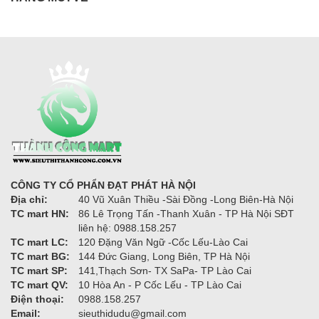
CÔNG TY CỔ PHẨN ĐẠT PHÁT HÀ NỘI
Địa chỉ:
40 Vũ Xuân Thiều -Sài Đồng -Long Biên-Hà Nội
TC mart HN:
86 Lê Trọng Tấn -Thanh Xuân - TP Hà Nội SĐT
liên hệ: 0988.158.257
TC mart LC:
120 Đặng Văn Ngữ -Cốc Lếu-Lào Cai
TC mart BG:
144 Đức Giang, Long Biên, TP Hà Nội
TC mart SP:
141,Thạch Sơn- TX SaPa- TP Lào Cai
TC mart QV:
10 Hòa An - P Cốc Lếu - TP Lào Cai
Điện thoại:
0988.158.257
Email:
sieuthidudu@gmail.com