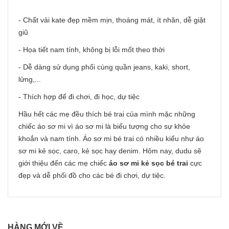
- Chất vải kate đẹp mềm mịn, thoáng mát, ít nhăn, dễ giặt
giũ
- Họa tiết nam tính, không bị lỗi mốt theo thời
- Dễ dàng sử dụng phối cùng quần jeans, kaki, short,
lửng,...
- Thích hợp để đi chơi, đi học, dự tiệc
Hầu hết các mẹ đều thích bé trai của mình mặc những
chiếc áo sơ mi vì áo sơ mi là biểu tượng cho sự khỏe
khoắn và nam tính. Áo sơ mi bé trai có nhiều kiểu như áo
sơ mi kẻ sọc, caro, kẻ sọc hay denim. Hôm nay, dudu sẽ
giới thiệu đến các mẹ chiếc
áo sơ mi kẻ sọc bé trai
cực
đẹp và dễ phối đồ cho các bé đi chơi, dự tiệc.
HÀNG MỚI VỀ