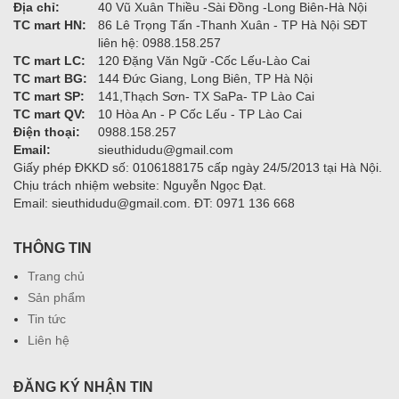
Địa chỉ:
40 Vũ Xuân Thiều -Sài Đồng -Long Biên-Hà Nội
TC mart HN:
86 Lê Trọng Tấn -Thanh Xuân - TP Hà Nội SĐT
liên hệ: 0988.158.257
TC mart LC:
120 Đặng Văn Ngữ -Cốc Lếu-Lào Cai
TC mart BG:
144 Đức Giang, Long Biên, TP Hà Nội
TC mart SP:
141,Thạch Sơn- TX SaPa- TP Lào Cai
TC mart QV:
10 Hòa An - P Cốc Lếu - TP Lào Cai
Điện thoại:
0988.158.257
Email:
sieuthidudu@gmail.com
Giấy phép ĐKKD số: 0106188175 cấp ngày 24/5/2013 tại Hà Nội.
Chịu trách nhiệm website: Nguyễn Ngọc Đạt.
Email: sieuthidudu@gmail.com. ĐT: 0971 136 668
THÔNG TIN
Trang chủ
Sản phẩm
Tin tức
Liên hệ
ĐĂNG KÝ NHẬN TIN