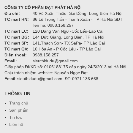
CÔNG TY CỔ PHẨN ĐẠT PHÁT HÀ NỘI
Địa chỉ:
40 Vũ Xuân Thiều -Sài Đồng -Long Biên-Hà Nội
TC mart HN:
86 Lê Trọng Tấn -Thanh Xuân - TP Hà Nội SĐT
liên hệ: 0988.158.257
TC mart LC:
120 Đặng Văn Ngữ -Cốc Lếu-Lào Cai
TC mart BG:
144 Đức Giang, Long Biên, TP Hà Nội
TC mart SP:
141,Thạch Sơn- TX SaPa- TP Lào Cai
TC mart QV:
10 Hòa An - P Cốc Lếu - TP Lào Cai
Điện thoại:
0988.158.257
Email:
sieuthidudu@gmail.com
Giấy phép ĐKKD số: 0106188175 cấp ngày 24/5/2013 tại Hà Nội.
Chịu trách nhiệm website: Nguyễn Ngọc Đạt.
Email: sieuthidudu@gmail.com. ĐT: 0971 136 668
THÔNG TIN
Trang chủ
Sản phẩm
Tin tức
Liên hệ