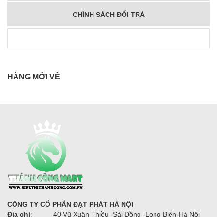
CHÍNH SÁCH ĐỔI TRẢ
HÀNG MỚI VỀ
CÔNG TY CỔ PHẨN ĐẠT PHÁT HÀ NỘI
Địa chỉ:
40 Vũ Xuân Thiều -Sài Đồng -Long Biên-Hà Nội