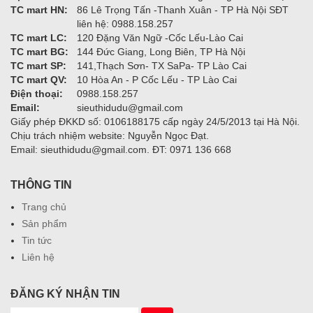
TC mart HN:
86 Lê Trọng Tấn -Thanh Xuân - TP Hà Nội SĐT
liên hệ: 0988.158.257
TC mart LC:
120 Đặng Văn Ngữ -Cốc Lếu-Lào Cai
TC mart BG:
144 Đức Giang, Long Biên, TP Hà Nội
TC mart SP:
141,Thạch Sơn- TX SaPa- TP Lào Cai
TC mart QV:
10 Hòa An - P Cốc Lếu - TP Lào Cai
Điện thoại:
0988.158.257
Email:
sieuthidudu@gmail.com
Giấy phép ĐKKD số: 0106188175 cấp ngày 24/5/2013 tại Hà Nội.
Chịu trách nhiệm website: Nguyễn Ngọc Đạt.
Email: sieuthidudu@gmail.com. ĐT: 0971 136 668
THÔNG TIN
Trang chủ
Sản phẩm
Tin tức
Liên hệ
ĐĂNG KÝ NHẬN TIN