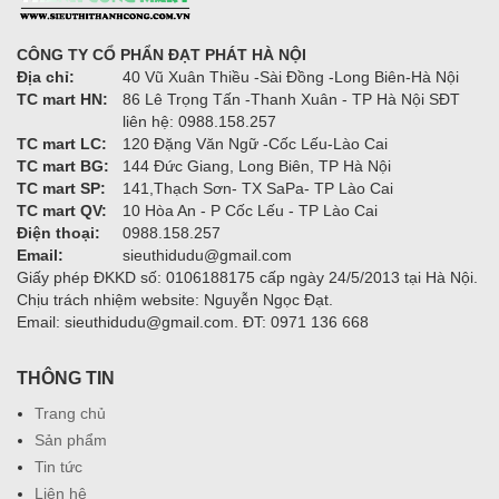
CÔNG TY CỔ PHẨN ĐẠT PHÁT HÀ NỘI
Địa chỉ:
40 Vũ Xuân Thiều -Sài Đồng -Long Biên-Hà Nội
TC mart HN:
86 Lê Trọng Tấn -Thanh Xuân - TP Hà Nội SĐT
liên hệ: 0988.158.257
TC mart LC:
120 Đặng Văn Ngữ -Cốc Lếu-Lào Cai
TC mart BG:
144 Đức Giang, Long Biên, TP Hà Nội
TC mart SP:
141,Thạch Sơn- TX SaPa- TP Lào Cai
TC mart QV:
10 Hòa An - P Cốc Lếu - TP Lào Cai
Điện thoại:
0988.158.257
Email:
sieuthidudu@gmail.com
Giấy phép ĐKKD số: 0106188175 cấp ngày 24/5/2013 tại Hà Nội.
Chịu trách nhiệm website: Nguyễn Ngọc Đạt.
Email: sieuthidudu@gmail.com. ĐT: 0971 136 668
THÔNG TIN
Trang chủ
Sản phẩm
Tin tức
Liên hệ